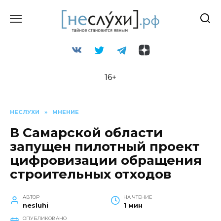
Перейти
к
содержанию
16+
НЕСЛУХИ
»
МНЕНИЕ
В Самарской области
запущен пилотный проект
цифровизации обращения
строительных отходов
АВТОР
НА ЧТЕНИЕ
nesluhi
1 мин
ОПУБЛИКОВАНО