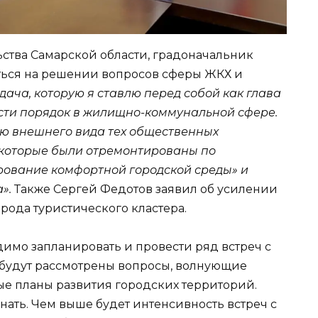
ьства Самарской области, градоначальник
ться на решении вопросов сферы ЖКХ и
ача, которую я ставлю перед собой как глава
сти порядок в жилищно-коммунальной сфере.
ю внешнего вида тех общественных
 которые были отремонтированы по
ование комфортной городской среды» и
».
Также Сергей Федотов заявил об усилении
рода туристического кластера.
имо запланировать и провести ряд встреч с
 будут рассмотрены вопросы, волнующие
е планы развития городских территорий.
знать. Чем выше будет интенсивность встреч с