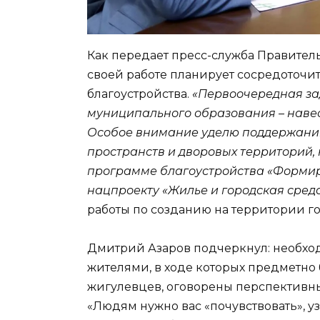
Как передает пресс-служба Правител
своей работе планирует сосредоточи
благоустройства.
«Первоочередная зад
муниципального образования – наве
Особое внимание уделю поддержани
пространств и дворовых территорий,
программе благоустройства «Формир
нацпроекту «Жилье и городская среда
работы по созданию на территории го
Дмитрий Азаров подчеркнул: необход
жителями, в ходе которых предметно
жигулевцев, оговорены перспективны
«Людям нужно вас «почувствовать», у