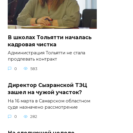
В школах Тольятти началась
кадровая чистка
Администрация Тольятти не стала
продлевать контракт
0
583
Директор Сызранской ТЭЦ
зашел на чужой участок?
На 16 марта в Самарском областном
суде назначено рассмотрение
0
282
На следующей неделе