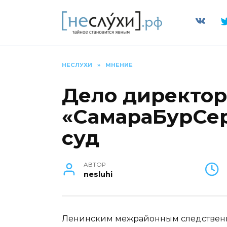
Перейти
к
содержанию
НЕСЛУХИ
»
МНЕНИЕ
Дело директор
«СамараБурСер
суд
АВТОР
nesluhi
Ленинским межрайонным следственн