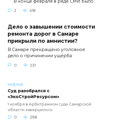
В конце февраля в ряде СМИ было
2
418
Дело о завышении стоимости
ремонта дорог в Самаре
прикрыли по амнистии?
В Самаре прекращено уголовное
дело о причинении ущерба
0
231
МНЕНИЕ
Суд разобрался с
«ЭкоСтройРесурсом»
1 ноября в Арбитражном суде Самарской
области завершилось
0
298