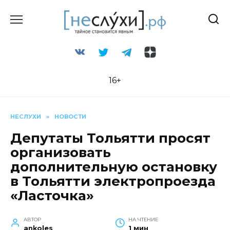
Перейти
к
содержанию
16+
НЕСЛУХИ
»
НОВОСТИ
Депутаты Тольятти просят
организовать
дополнительную остановку
в Тольятти электропроезда
«Ласточка»
АВТОР
НА ЧТЕНИЕ
ankoles
1 мин