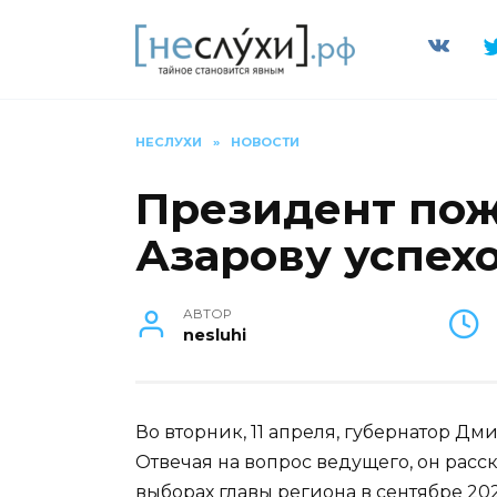
Перейти
к
содержанию
НЕСЛУХИ
»
НОВОСТИ
Президент по
Азарову успех
АВТОР
nesluhi
Во вторник, 11 апреля, губернатор Д
Отвечая на вопрос ведущего, он расска
выборах главы региона в сентябре 2