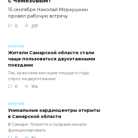
с Чемезовым?
15 сентября Николай Меркушкин
провел рабочую встречу
0
257
МНЕНИЕ
Жители Самарской области стали
чаще пользоваться двухэтажными
поездами
Так, за восемь месяцев текущего года,
спрос на двухэтажные
0
104
МНЕНИЕ
Уникальные кардиоцентры открыты
в Самарской области
В Самаре, Тольятти и Сызрани начали
функционировать
0
64