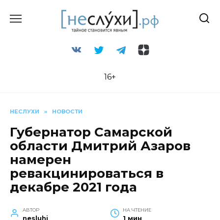
Перейти
к
содержанию
16+
НЕСЛУХИ
»
НОВОСТИ
Губернатор Самарской
области Дмитрий Азаров
намерен
ревакцинироваться в
декабре 2021 года
АВТОР
НА ЧТЕНИЕ
nesluhi
1 мин