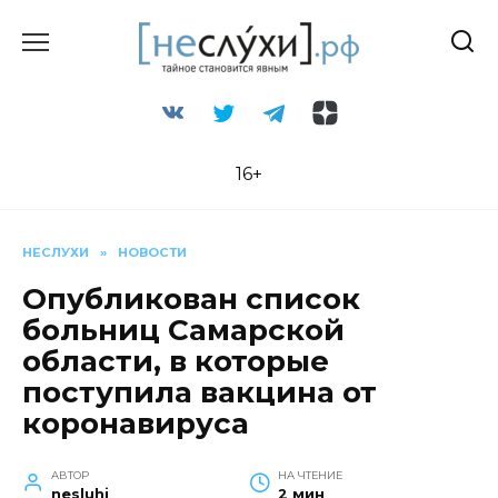
Перейти
к
содержанию
16+
НЕСЛУХИ
»
НОВОСТИ
Опубликован список
больниц Самарской
области, в которые
поступила вакцина от
коронавируса
АВТОР
НА ЧТЕНИЕ
nesluhi
2 мин