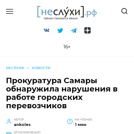
Перейти
к
содержанию
16+
НЕСЛУХИ
»
НОВОСТИ
Прокуратура Самары
обнаружила нарушения в
работе городских
перевозчиков
АВТОР
НА ЧТЕНИЕ
ankoles
1 мин
ОПУБЛИКОВАНО