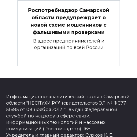
Роспотребнадзор Самарской
области предупреждает о
новой схеме мошенников с
фальшивыми проверками
В адрес предпринимателей и
организаций по всей России
Информационно-аналитический портал Самарской
области "НЕСЛУХИ.РФ" (свидетельство ЭЛ № ФС77-
51685 от 08 ноября 2012 г., выдан Федеральной
службой по надзору в сфере связи,
информационных технологий и массовых
коммуникаций (Роскомнадзор). 16+
Учредитель и главный редактор: Сурков К. Е.