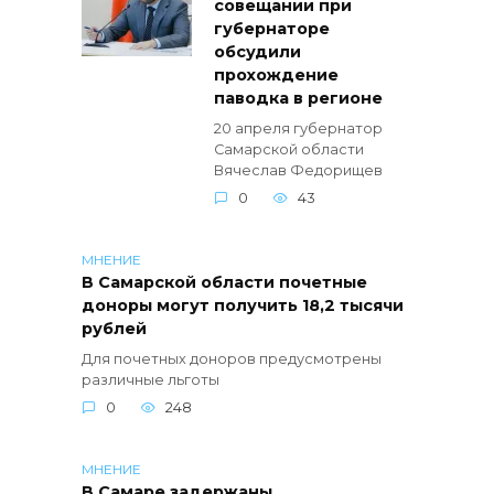
совещании при
губернаторе
обсудили
прохождение
паводка в регионе
20 апреля губернатор
Самарской области
Вячеслав Федорищев
0
43
МНЕНИЕ
В Самарской области почетные
доноры могут получить 18,2 тысячи
рублей
Для почетных доноров предусмотрены
различные льготы
0
248
МНЕНИЕ
В Самаре задержаны