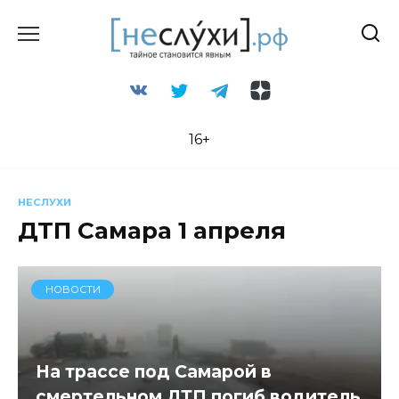
Перейти
к
содержанию
16+
НЕСЛУХИ
ДТП Самара 1 апреля
НОВОСТИ
На трассе под Самарой в
смертельном ДТП погиб водитель