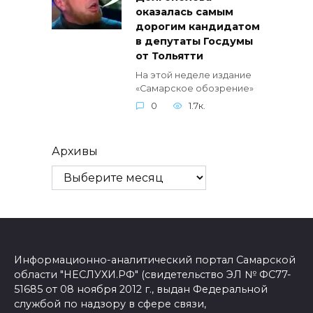
оказалась самым
дорогим кандидатом
в депутаты Госдумы
от Тольятти
На этой неделе издание
«Самарское обозрение»
0
1.7к.
Архивы
Информационно-аналитический портал Самарской
области "НЕСЛУХИ.РФ" (свидетельство ЭЛ № ФС77-
51685 от 08 ноября 2012 г., выдан Федеральной
службой по надзору в сфере связи,