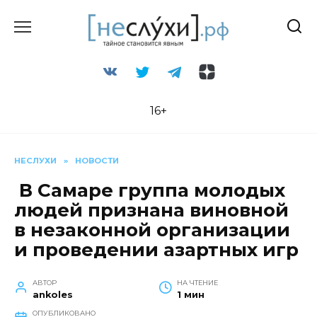
Перейти
к
содержанию
16+
НЕСЛУХИ
»
НОВОСТИ
В Самаре группа молодых
людей признана виновной
в незаконной организации
и проведении азартных игр
АВТОР
НА ЧТЕНИЕ
ankoles
1 мин
ОПУБЛИКОВАНО