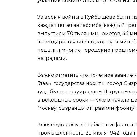
участник комитета «Самара 450»
Ната
За время войны в Куйбышеве были изг
каждая пятая авиабомба, каждый тре
выпустили 70 тысяч минометов, 44 м
легендарных «катюш», корпуса мин, б
подвиги многие городские предпри
наградами.
Важно отметить что почетное звание
Главы государства носит и город Сыз
туда были эвакуированы 11 крупных 
в рекордные сроки — уже в начале дек
Москву, сызранцы отправили фронту 
Ключевую роль в снабжении фронта 
промышленность. 22 июля 1942 года