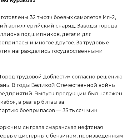
лья
Куракова
.
отовлены 32 тысяч боевых самолетов Ил-2,
тий артиллерийский снаряд. Заводы города
иллиона подшипников, детали для
оеприпасы и многое другое. За трудовые
ятия награждались государственными
 «Город трудовой доблести» согласно решению
рань. В годы Великой Отечественной войны
предприятий. Выпуск продукции был налажен
абря, в разгар битвы за
партию боеприпасов — 35 тысяч мин.
горючим сыграла сызранская нефтяная
 первые цистерны с бензином, произведенным