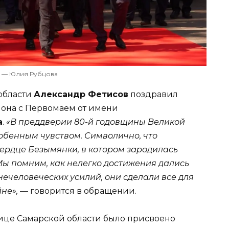
 — Юлия Рубцова
области
Александр Фетисов
поздравил
иона с Первомаем от имени
а
.
«В преддверии 80-й годовщины Великой
обенным чувством. Символично, что
 сердце
Безымянки
, в котором зародилась
Мы помним, как нелегко достижения дались
нечеловеческих усилий, они сделали все для
не»,
— говорится в обращении.
ице Самарской области было присвоено