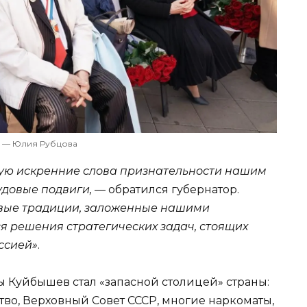
 — Юлия Рубцова
сую искренние слова признательности нашим
удовые подвиги,
— обратился губернатор.
овые традиции, заложенны
е
нашими
 решения стратегических задач, стоящих
ссией»
.
 Куйбышев стал «запасной столицей» страны:
во, Верховный Совет СССР, многие наркоматы,