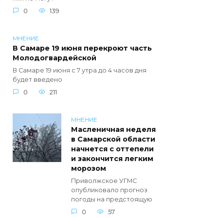
0
139
МНЕНИЕ
В Самаре 19 июня перекроют часть
Молодогвардейской
В Самаре 19 июня с 7 утра до 4 часов дня
будет введено
0
211
МНЕНИЕ
Масленичная неделя
в Самарской области
начнется с оттепели
и закончится легким
морозом
Приволжское УГМС
опубликовало прогноз
погоды на предстоящую
0
57