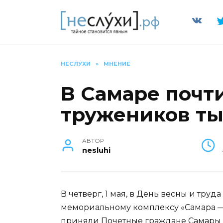
Перейти
к
содержанию
НЕСЛУХИ
»
МНЕНИЕ
В Самаре почт
тружеников ты
АВТОР
nesluhi
В четверг, 1 мая, в День весны и тру
мемориальному комплексу «Самара — 
приняли Почетные граждане Самары и