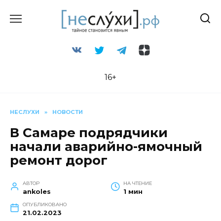
Перейти
к
содержанию
16+
НЕСЛУХИ
»
НОВОСТИ
В Самаре подрядчики
начали аварийно-ямочный
ремонт дорог
АВТОР
НА ЧТЕНИЕ
ankoles
1 мин
ОПУБЛИКОВАНО
21.02.2023