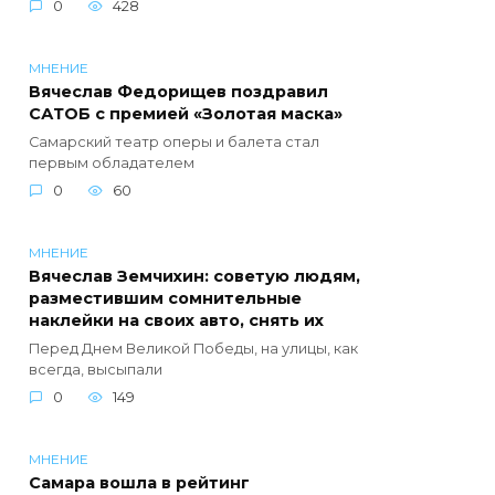
0
428
МНЕНИЕ
Вячеслав Федорищев поздравил
САТОБ с премией «Золотая маска»
Самарский театр оперы и балета стал
первым обладателем
0
60
МНЕНИЕ
Вячеслав Земчихин: советую людям,
разместившим сомнительные
наклейки на своих авто, снять их
Перед Днем Великой Победы, на улицы, как
всегда, высыпали
0
149
МНЕНИЕ
Самара вошла в рейтинг