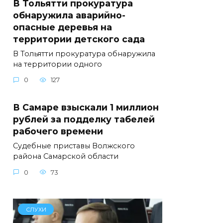
В Тольятти прокуратура
обнаружила аварийно-
опасные деревья на
территории детского сада
В Тольятти прокуратура обнаружила
на территории одного
0
127
В Самаре взыскали 1 миллион
рублей за подделку табелей
рабочего времени
Судебные приставы Волжского
района Самарской области
0
73
СЛУХИ