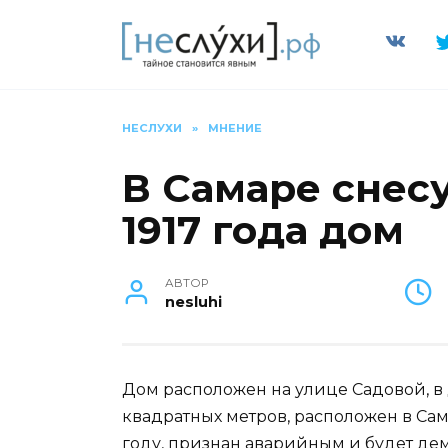
Перейти
к
содержанию
НЕСЛУХИ
»
МНЕНИЕ
В Самаре снес
1917 года дом
АВТОР
nesluhi
Дом расположен на улице Садовой, в д
квадратных метров, расположен в Сам
году, признан аварийным и будет де