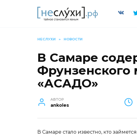
Перейти
к
содержанию
НЕСЛУХИ
»
НОВОСТИ
В Самаре сод
Фрунзенского 
«АСАДО»
АВТОР
ankoles
В Самаре стало известно, кто займет