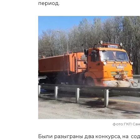
период.
фото:ГКП Са
Были разыграны два конкурса, на со