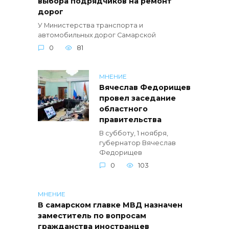
выбора подрядчиков на ремонт
дорог
У Министерства транспорта и
автомобильных дорог Самарской
0
81
МНЕНИЕ
Вячеслав Федорищев
провел заседание
областного
правительства
В субботу, 1 ноября,
губернатор Вячеслав
Федорищев
0
103
МНЕНИЕ
В самарском главке МВД назначен
заместитель по вопросам
гражданства иностранцев