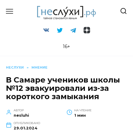
Перейти
к
содержанию
16+
НЕСЛУХИ
»
МНЕНИЕ
В Самаре учеников школы
№12 эвакуировали из-за
короткого замыкания
АВТОР
НА ЧТЕНИЕ
nesluhi
1 мин
ОПУБЛИКОВАНО
29.01.2024