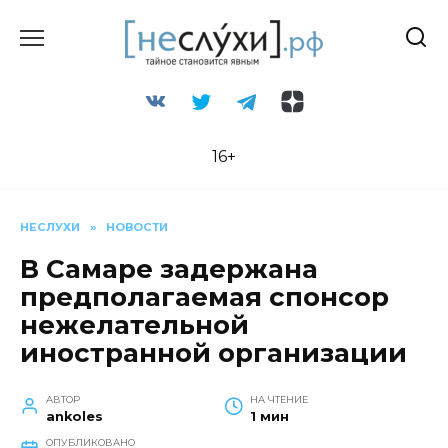
Перейти
к
содержанию
16+
НЕСЛУХИ
»
НОВОСТИ
В Самаре задержана
предполагаемая спонсор
нежелательной
иностранной организации
АВТОР
НА ЧТЕНИЕ
ankoles
1 мин
ОПУБЛИКОВАНО