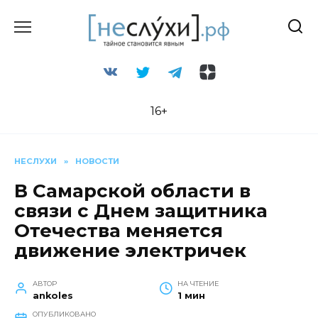
Перейти
к
содержанию
16+
НЕСЛУХИ
»
НОВОСТИ
В Самарской области в
связи с Днем защитника
Отечества меняется
движение электричек
АВТОР
НА ЧТЕНИЕ
ankoles
1 мин
ОПУБЛИКОВАНО