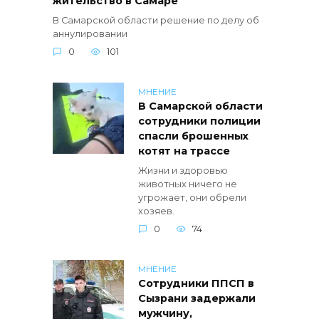
жительство в Самаре
В Самарской области решение по делу об
аннулировании
0
101
МНЕНИЕ
В Самарской области
сотрудники полиции
спасли брошенных
котят на трассе
Жизни и здоровью
животных ничего не
угрожает, они обрели
хозяев.
0
74
МНЕНИЕ
Сотрудники ППСП в
Сызрани задержали
мужчину,