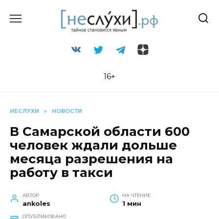
Перейти
к
содержанию
16+
НЕСЛУХИ
»
НОВОСТИ
В Самарской области 600
человек ждали дольше
месяца разрешения на
работу в такси
АВТОР
НА ЧТЕНИЕ
ankoles
1 мин
ОПУБЛИКОВАНО