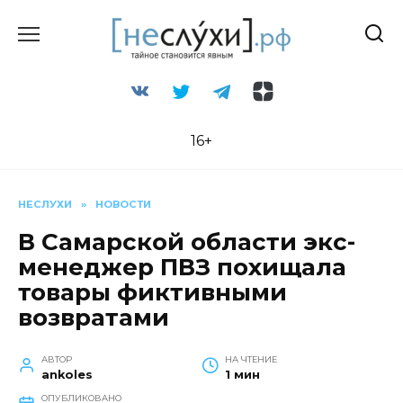
Перейти
к
содержанию
16+
НЕСЛУХИ
»
НОВОСТИ
В Самарской области экс-
менеджер ПВЗ похищала
товары фиктивными
возвратами
АВТОР
НА ЧТЕНИЕ
ankoles
1 мин
ОПУБЛИКОВАНО