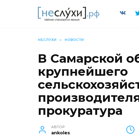
Перейти
к
содержанию
НЕСЛУХИ
»
НОВОСТИ
В Самарской о
крупнейшего
сельскохозяйс
производителя
прокуратура
АВТОР
ankoles