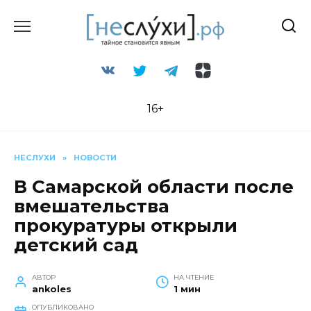
Перейти
к
содержанию
16+
НЕСЛУХИ
»
НОВОСТИ
В Самарской области после
вмешательства
прокуратуры открыли
детский сад
АВТОР
НА ЧТЕНИЕ
ankoles
1 мин
ОПУБЛИКОВАНО