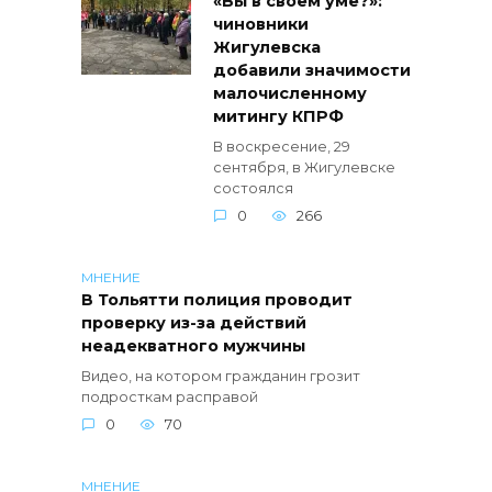
«Вы в своем уме?»:
чиновники
Жигулевска
добавили значимости
малочисленному
митингу КПРФ
В воскресение, 29
сентября, в Жигулевске
состоялся
0
266
МНЕНИЕ
В Тольятти полиция проводит
проверку из-за действий
неадекватного мужчины
Видео, на котором гражданин грозит
подросткам расправой
0
70
МНЕНИЕ