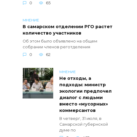
0
65
МНЕНИЕ
В самарском отделении РГО растет
количество участников
Об этом было объявлено на общем
собрании членов реготделения
0
62
МНЕНИЕ
Не отходы, а
подходы: министр
экологии предпочел
диалог с людьми
вместо «мусорных»
коммерсантов
В четверг, 31 июля, в
Самарской губернской
думе по