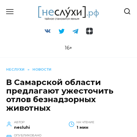
Перейти
к
содержанию
16+
НЕСЛУХИ
»
НОВОСТИ
В Самарской области
предлагают ужесточить
отлов безнадзорных
животных
АВТОР
НА ЧТЕНИЕ
nesluhi
1 мин
ОПУБЛИКОВАНО