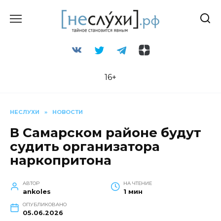
Перейти
к
содержанию
16+
НЕСЛУХИ
»
НОВОСТИ
В Самарском районе будут
судить организатора
наркопритона
АВТОР
НА ЧТЕНИЕ
ankoles
1 мин
ОПУБЛИКОВАНО
05.06.2026