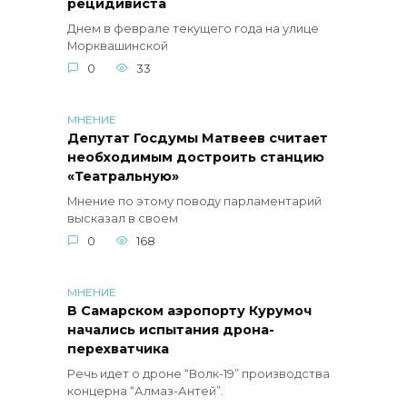
рецидивиста
Днем в феврале текущего года на улице
Морквашинской
0
33
МНЕНИЕ
Депутат Госдумы Матвеев считает
необходимым достроить станцию
«Театральную»
Мнение по этому поводу парламентарий
высказал в своем
0
168
МНЕНИЕ
В Самарском аэропорту Курумоч
начались испытания дрона-
перехватчика
Речь идет о дроне “Волк-19” производства
концерна “Алмаз-Антей”.