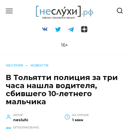
Перейти
к
содержанию
16+
НЕСЛУХИ
»
НОВОСТИ
В Тольятти полиция за три
часа нашла водителя,
сбившего 10-летнего
мальчика
АВТОР
НА ЧТЕНИЕ
nesluhi
1 мин
ОПУБЛИКОВАНО