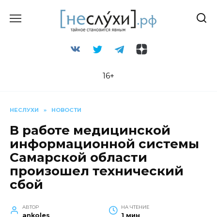
Перейти
к
содержанию
16+
НЕСЛУХИ
»
НОВОСТИ
В работе медицинской
информационной системы
Самарской области
произошел технический
сбой
АВТОР
НА ЧТЕНИЕ
ankoles
1 мин