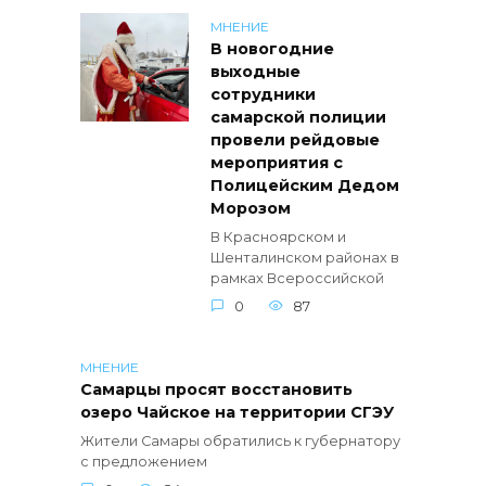
МНЕНИЕ
В новогодние
выходные
сотрудники
самарской полиции
провели рейдовые
мероприятия с
Полицейским Дедом
Морозом
В Красноярском и
Шенталинском районах в
рамках Всероссийской
0
87
МНЕНИЕ
Самарцы просят восстановить
озеро Чайское на территории СГЭУ
Жители Самары обратились к губернатору
с предложением