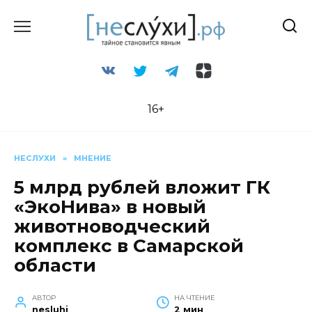
Перейти
к
содержанию
16+
НЕСЛУХИ
»
МНЕНИЕ
5 млрд рублей вложит ГК
«ЭкоНива» в новый
животноводческий
комплекс в Самарской
области
АВТОР
НА ЧТЕНИЕ
nesluhi
2 мин