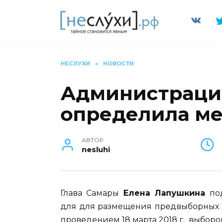
Перейти
к
содержанию
НЕСЛУХИ
»
НОВОСТИ
Администраци
определила ме
АВТОР
nesluhi
Глава Самары
Елена Лапушкина
под
для для размещения предвыборных п
проведением 18 марта 2018 г. выбор