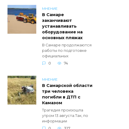
МНЕНИЕ
В Самаре
заканчивают
устанавливать
оборудование на
основных пляжах
В Самаре продолжаются
работы по подготовке
официальных
0
74
МНЕНИЕ
В Самарской области
три человека
погибли в ДТП с
Камазом
Трагедия произошла
утром 13 августа.Так, по
информации
0
327