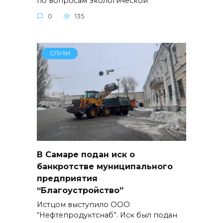
по вопросам экологической
0
135
СЛУХИ
В Самаре подан иск о
банкротстве муниципального
предприятия
“Благоустройство”
Истцом выступило ООО
“Нефтепродуктснаб”. Иск был подан