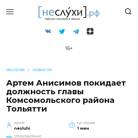
Перейти
к
содержанию
16+
НЕСЛУХИ
»
НОВОСТИ
Артем Анисимов покидает
должность главы
Комсомольского района
Тольятти
АВТОР
НА ЧТЕНИЕ
nesluhi
1 мин
ОПУБЛИКОВАНО