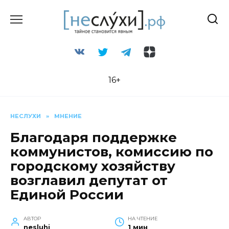
Перейти
к
содержанию
16+
НЕСЛУХИ
»
МНЕНИЕ
Благодаря поддержке
коммунистов, комиссию по
городскому хозяйству
возглавил депутат от
Единой России
АВТОР
НА ЧТЕНИЕ
nesluhi
1 мин