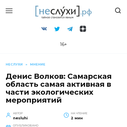
Перейти
к
содержанию
16+
НЕСЛУХИ
»
МНЕНИЕ
Денис Волков: Самарская
область самая активная в
части экологических
мероприятий
АВТОР
НА ЧТЕНИЕ
nesluhi
2 мин
ОПУБЛИКОВАНО