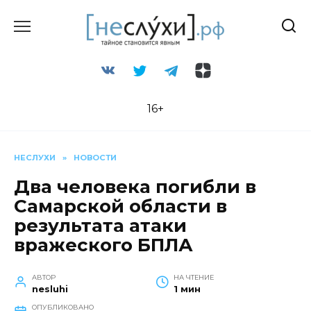
Перейти
к
содержанию
16+
НЕСЛУХИ
»
НОВОСТИ
Два человека погибли в
Самарской области в
результата атаки
вражеского БПЛА
АВТОР
НА ЧТЕНИЕ
nesluhi
1 мин
ОПУБЛИКОВАНО