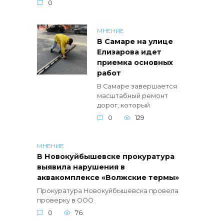
0
МНЕНИЕ
В Самаре на улице
Елизарова идет
приемка основных
работ
В Самаре завершается
масштабный ремонт
дорог, который
0
129
МНЕНИЕ
В Новокуйбышевске прокуратура
выявила нарушения в
аквакомплексе «Волжские термы»
Прокуратура Новокуйбышевска провела
проверку в ООО
0
76