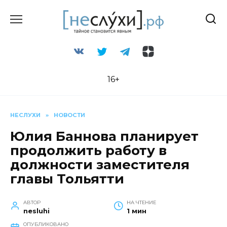
Перейти
к
содержанию
16+
НЕСЛУХИ
»
НОВОСТИ
Юлия Баннова планирует
продолжить работу в
должности заместителя
главы Тольятти
АВТОР
НА ЧТЕНИЕ
nesluhi
1 мин
ОПУБЛИКОВАНО