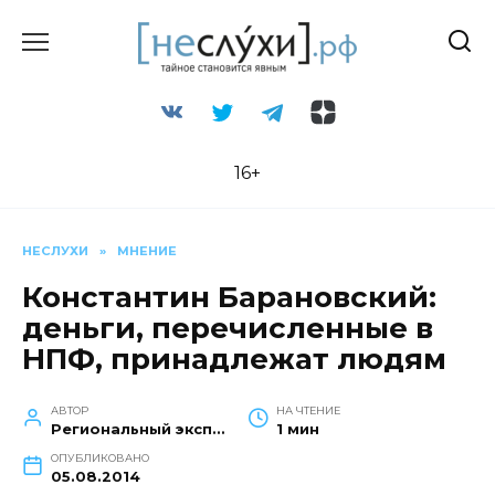
Перейти
к
содержанию
16+
НЕСЛУХИ
»
МНЕНИЕ
Константин Барановский:
деньги, перечисленные в
НПФ, принадлежат людям
АВТОР
НА ЧТЕНИЕ
Региональный эксперт
1 мин
ОПУБЛИКОВАНО
05.08.2014