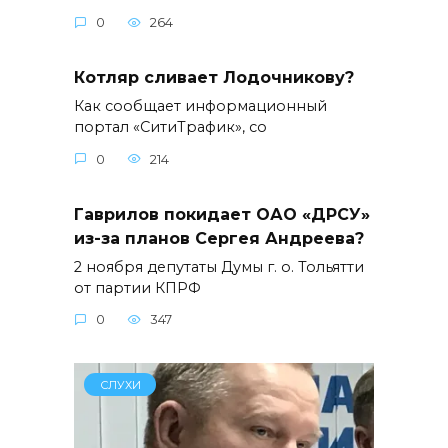
0
264
Котляр сливает Лодочникову?
Как сообщает информационный
портал «СитиТрафик», со
0
214
Гаврилов покидает ОАО «ДРСУ»
из-за планов Сергея Андреева?
2 ноября депутаты Думы г. о. Тольятти
от партии КПРФ
0
347
СЛУХИ