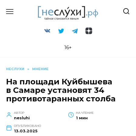
Перейти
к
содержанию
16+
НЕСЛУХИ
»
МНЕНИЕ
На площади Куйбышева
в Самаре установят 34
противотаранных столба
АВТОР
НА ЧТЕНИЕ
nesluhi
1 мин
ОПУБЛИКОВАНО
13.03.2025