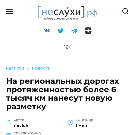
Перейти
к
содержанию
16+
НЕСЛУХИ
»
НОВОСТИ
На региональных дорогах
протяженностью более 6
тысяч км нанесут новую
разметку
АВТОР
НА ЧТЕНИЕ
nesluhi
1 мин
ОПУБЛИКОВАНО