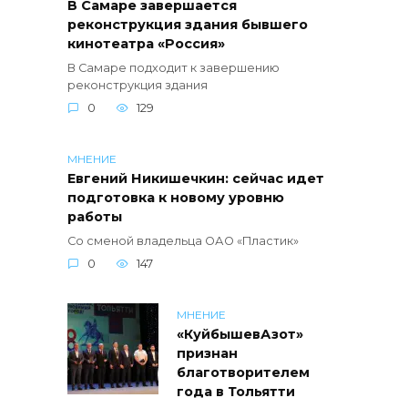
В Самаре завершается
реконструкция здания бывшего
кинотеатра «Россия»
В Самаре подходит к завершению
реконструкция здания
0
129
МНЕНИЕ
Евгений Никишечкин: сейчас идет
подготовка к новому уровню
работы
Со сменой владельца ОАО «Пластик»
0
147
МНЕНИЕ
«КуйбышевАзот»
признан
благотворителем
года в Тольятти