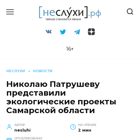
Перейти
к
содержанию
16+
НЕСЛУХИ
»
НОВОСТИ
Николаю Патрушеву
представили
экологические проекты
Самарской области
АВТОР
НА ЧТЕНИЕ
nesluhi
2 мин
ОПУБЛИКОВАНО