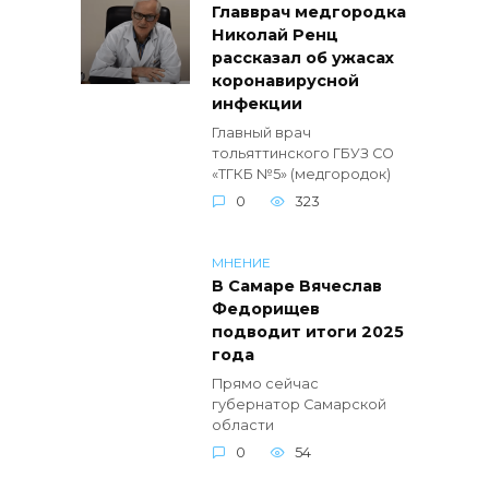
Главврач медгородка
Николай Ренц
рассказал об ужасах
коронавирусной
инфекции
Главный врач
тольяттинского ГБУЗ СО
«ТГКБ №5» (медгородок)
0
323
МНЕНИЕ
В Самаре Вячеслав
Федорищев
подводит итоги 2025
года
Прямо сейчас
губернатор Самарской
области
0
54