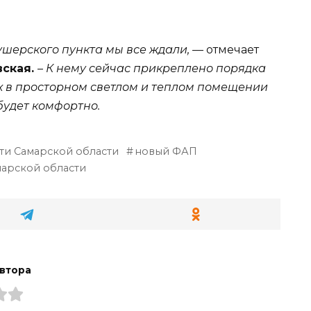
шерского пункта мы все ждали,
— отмечает
вская.
–
К нему сейчас прикреплено порядка
 их в просторном светлом и теплом помещении
будет комфортно.
ти Самарской области
новый ФАП
марской области
втора