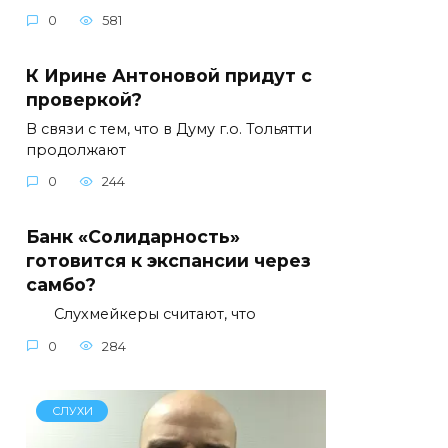
0
581
К Ирине Антоновой придут с
проверкой?
В связи с тем, что в Думу г.о. Тольятти
продолжают
0
244
Банк «Солидарность»
готовится к экспансии через
самбо?
Слухмейкеры считают, что
0
284
СЛУХИ