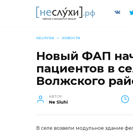
Перейти
к
содержанию
НЕСЛУХИ
»
НОВОСТИ
Новый ФАП на
пациентов в с
Волжского рай
АВТОР
Ne Sluhi
В селе возвели модульное здание фе