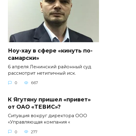
Ноу-хау в сфере «кинуть по-
самарски»
6 апреля Ленинский районный суд
рассмотрит нетипичный иск.
0
667
К Ягутяну пришел «привет»
от ОАО «ТЕВИС»?
Ситуация вокруг директора ООО
«Управляющая компания «
0
277