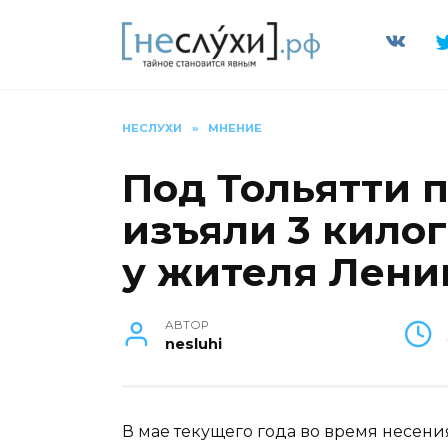
Перейти
к
содержанию
НЕСЛУХИ
»
МНЕНИЕ
Под Тольятти 
изъяли 3 кило
у жителя Лени
АВТОР
nesluhi
В мае текущего года во время несен