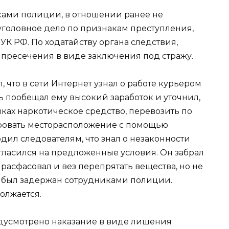
ками полиции, в отношении ранее не
головное дело по признакам преступления,
1 УК РФ. По ходатайству органа следствия,
пресечения в виде заключения под стражу.
 что в сети Интернет узнал о работе курьером
ль пообещал ему высокий заработок и уточнил,
никах наркотическое средство, перевозить по
ировать месторасположение с помощью
ил следователям, что знал о незаконности
огласился на предложенные условия. Он забрал
расфасовал и вез перепрятать вещества, но не
ак был задержан сотрудниками полиции.
олжается.
дусмотрено наказание в виде лишения