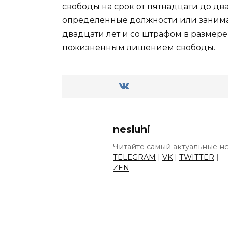
свободы на срок от пятнадцати до дв
определенные должности или занима
двадцати лет и со штрафом в размер
пожизненным лишением свободы.
nesluhi
Читайте самый актуальные но
TELEGRAM
|
VK
|
TWITTER
|
ZEN