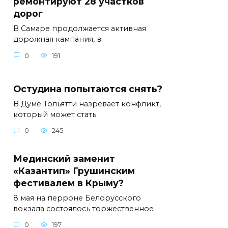
ремонтируют 28 участков
дорог
В Самаре продолжается активная
дорожная кампания, в
0
191
Остудина попытаются снять?
В Думе Тольятти назревает конфликт,
который может стать
0
245
Мединский заменит
«Казантип» Грушинским
фестивалем в Крыму?
8 мая на перроне Белорусского
вокзала состоялось торжественное
0
197