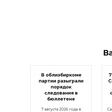
В
В облизбиркоме
7
партии разыграли
С
порядок
следования в
бюллетене
7 августа 2026 года в
Са