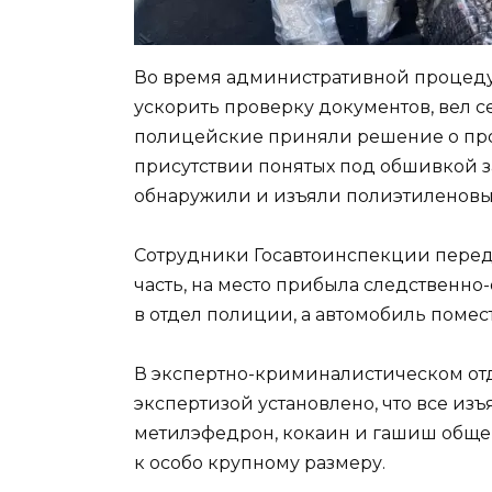
Во время административной процеду
ускорить проверку документов, вел се
полицейские приняли решение о про
присутствии понятых под обшивкой 
обнаружили и изъяли полиэтиленовы
Сотрудники Госавтоинспекции пере
часть, на место прибыла следственно
в отдел полиции, а автомобиль поме
В экспертно-криминалистическом отд
экспертизой установлено, что все из
метилэфедрон, кокаин и гашиш общей 
к особо крупному размеру.