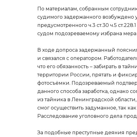
По материалам, собранным сотрудни
судимого задержанного возбуждено у
предусмотренного ч.3 ст.30 ч.5 ст.228.
судом подозреваемому избрана мера 
В ходе допроса задержанный пояснил,
и связался с оператором. Работодате
что его обязанность – забирать в тай
территории России, прятать и фикс
фотосъёмки. Подозреваемый подтверд
данного способа заработка, однако с
из тайника в Ленинградской области, 
смог осуществить задуманное, так к
Расследование уголовного дела прод
За подобные преступные деяния пре