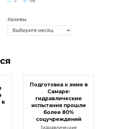
0
198
Архивы
ся
Подготовка к зиме в
и
Самаре:
а
гидравлические
 в
испытания прошли
более 80%
соцучреждений
Гидравлические