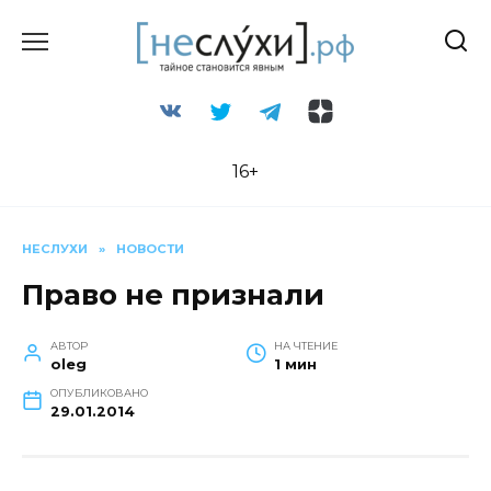
Перейти
к
содержанию
16+
НЕСЛУХИ
»
НОВОСТИ
Право не признали
АВТОР
НА ЧТЕНИЕ
oleg
1 мин
ОПУБЛИКОВАНО
29.01.2014