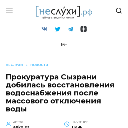
Перейти
к
содержанию
16+
НЕСЛУХИ
»
НОВОСТИ
Прокуратура Сызрани
добилась восстановления
водоснабжения после
массового отключения
воды
АВТОР
НА ЧТЕНИЕ
ankoles
1 мин