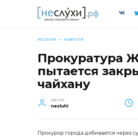
Перейти
к
содержанию
НЕСЛУХИ
»
НОВОСТИ
Прокуратура Ж
пытается закр
чайхану
АВТОР
nesluhi
Прокурор города добивается через су