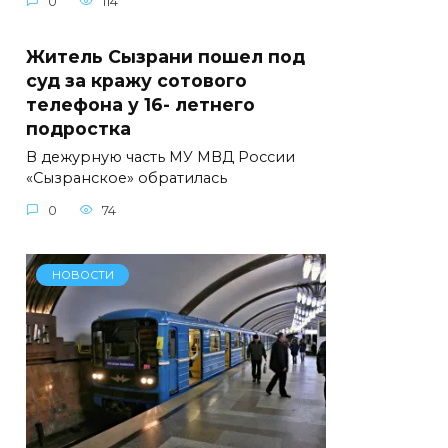
0
114
Житель Сызрани пошел под
суд за кражу сотового
телефона у 16- летнего
подростка
В дежурную часть МУ МВД России
«Сызранское» обратилась
0
74
НОВОСТИ