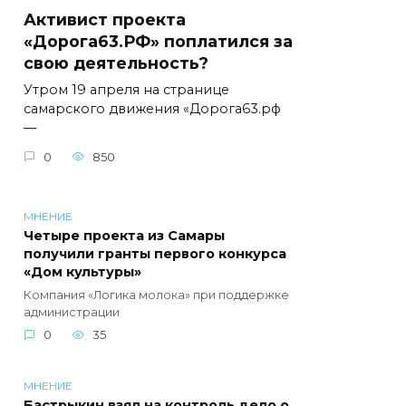
Активист проекта
«Дорога63.РФ» поплатился за
свою деятельность?
Утром 19 апреля на странице
самарского движения «Дорога63.рф
—
0
850
МНЕНИЕ
Четыре проекта из Самары
получили гранты первого конкурса
«Дом культуры»
Компания «Логика молока» при поддержке
администрации
0
35
МНЕНИЕ
Бастрыкин взял на контроль дело о