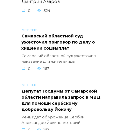
Дмитрий Азаров
0
324
МНЕНИЕ
Самарский областной суд
ужесточил приговор по делу о
хищении соцвыплат
Самарский областной суд ужесточил
наказание для жительницы
0
167
МНЕНИЕ
Депутат Госдумы от Самарской
области направила запрос в МВД
для помощи сербскому
добровольцу Йокичу
Речь идет об уроженце Сербии
Александре Йокиче, который
0
162