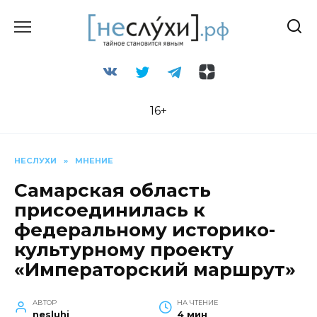
Перейти
к
содержанию
16+
НЕСЛУХИ
»
МНЕНИЕ
Самарская область
присоединилась к
федеральному историко-
культурному проекту
«Императорский маршрут»
АВТОР
НА ЧТЕНИЕ
nesluhi
4 мин