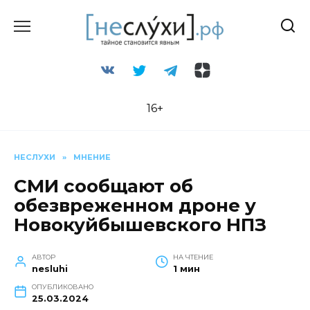
Перейти
к
содержанию
16+
НЕСЛУХИ
»
МНЕНИЕ
СМИ сообщают об
обезвреженном дроне у
Новокуйбышевского НПЗ
АВТОР
НА ЧТЕНИЕ
nesluhi
1 мин
ОПУБЛИКОВАНО
25.03.2024