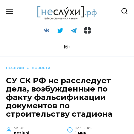
Перейти
к
содержанию
16+
НЕСЛУХИ
»
НОВОСТИ
СУ СК РФ не расследует
дела, возбужденные по
факту фальсификации
документов по
строительству стадиона
АВТОР
НА ЧТЕНИЕ
nesluhi
1 мин