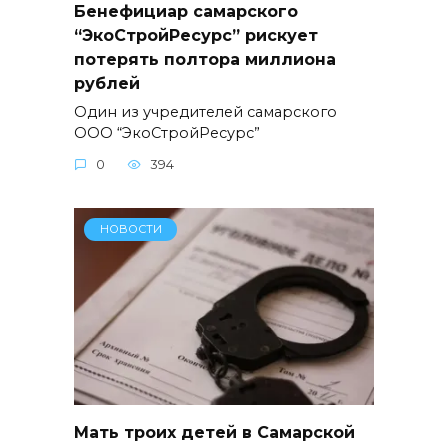
Бенефициар самарского
“ЭкоСтройРесурс” рискует
потерять полтора миллиона
рублей
Один из учредителей самарского
ООО “ЭкоСтройРесурс”
0
394
НОВОСТИ
Мать троих детей в Самарской